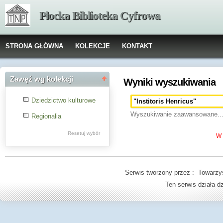
Płocka Biblioteka Cyfrowa
STRONA GŁÓWNA
KOLEKCJE
KONTAKT
Zawęź wg kolekcji
Wyniki wyszukiwania
Dziedzictwo kulturowe
Wyszukiwanie zaawansowane..
Regionalia
Resetuj wybór
W 
Serwis tworzony przez : Towarzys
Ten serwis działa 