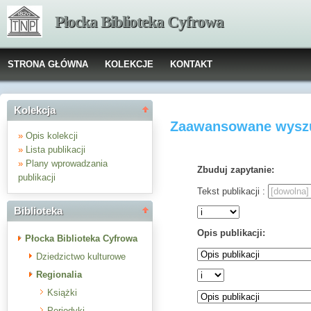
Płocka Biblioteka Cyfrowa
STRONA GŁÓWNA
KOLEKCJE
KONTAKT
Kolekcja
Zaawansowane wyszu
»
Opis kolekcji
»
Lista publikacji
»
Plany wprowadzania
Zbuduj zapytanie:
publikacji
Tekst publikacji :
Biblioteka
Opis publikacji:
Płocka Biblioteka Cyfrowa
Dziedzictwo kulturowe
Regionalia
Książki
Periodyki