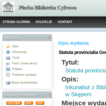
Płocka Biblioteka Cyfrowa
STRONA GŁÓWNA
KOLEKCJE
KONTAKT
Wydanie
Opis wydania
Opis
Statuta provincialia G
Informacje
Treść
Tytuł:
Treść (nowe okno)
Pobierz
Statuta provinc
Podobne wydania
Opis:
Opcje wyświetlania
Inkunabuł z Bibl
w Skępem
Eksport metadanych
Miejsce wyda