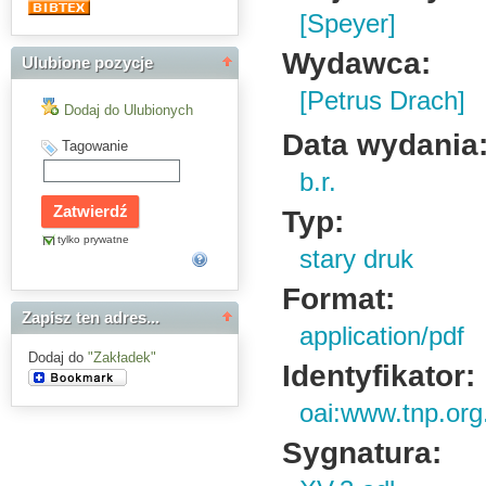
[Speyer]
Wydawca:
Ulubione pozycje
[Petrus Drach]
Dodaj do Ulubionych
Data wydania
Tagowanie
b.r.
Typ:
tylko prywatne
stary druk
Format:
Zapisz ten adres...
application/pdf
Dodaj do
"Zakładek"
Identyfikator:
oai:www.tnp.org
Sygnatura: