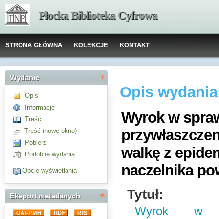
Płocka Biblioteka Cyfrowa
STRONA GŁÓWNA
KOLEKCJE
KONTAKT
Wydanie
Opis wydania
Opis
Informacje
Wyrok w spraw
Treść
przywłaszczen
Treść (nowe okno)
Pobierz
walkę z epidem
Podobne wydania
naczelnika po
Opcje wyświetlania
Tytuł:
Eksport metadanych
Wyrok w sp