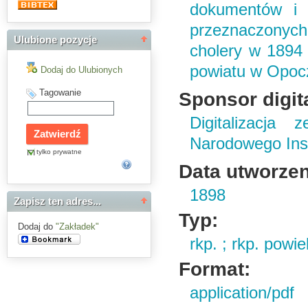
dokumentów i p
przeznaczony
Ulubione pozycje
cholery w 1894 
powiatu w Opocz
Dodaj do Ulubionych
Tagowanie
Sponsor digita
Digitalizacja
Narodowego Ins
tylko prywatne
Data utworzen
1898
Zapisz ten adres...
Typ:
Dodaj do
"Zakładek"
rkp. ; rkp. powiel
Format:
application/pdf