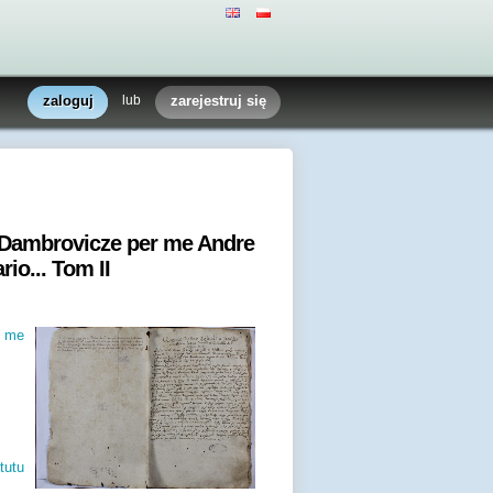
zaloguj
lub
zarejestruj się
i Dambrovicze per me Andre
o... Tom II
r me
tutu