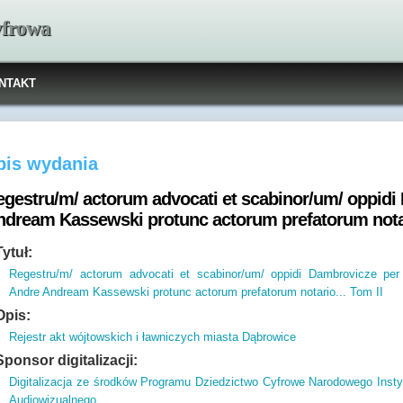
yfrowa
NTAKT
pis wydania
egestru/m/ actorum advocati et scabinor/um/ oppid
ndream Kassewski protunc actorum prefatorum notari
Tytuł:
Regestru/m/ actorum advocati et scabinor/um/ oppidi Dambrovicze pe
Andre Andream Kassewski protunc actorum prefatorum notario... Tom II
Opis:
Rejestr akt wójtowskich i ławniczych miasta Dąbrowice
Sponsor digitalizacji:
Digitalizacja ze środków Programu Dziedzictwo Cyfrowe Narodowego Insty
Audiowizualnego