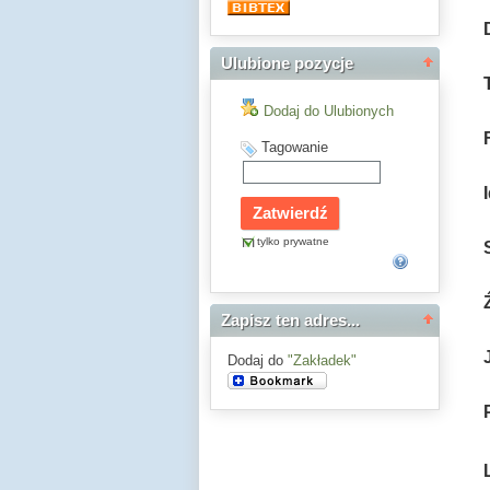
Ulubione pozycje
Dodaj do Ulubionych
Tagowanie
tylko prywatne
Zapisz ten adres...
Dodaj do
"Zakładek"