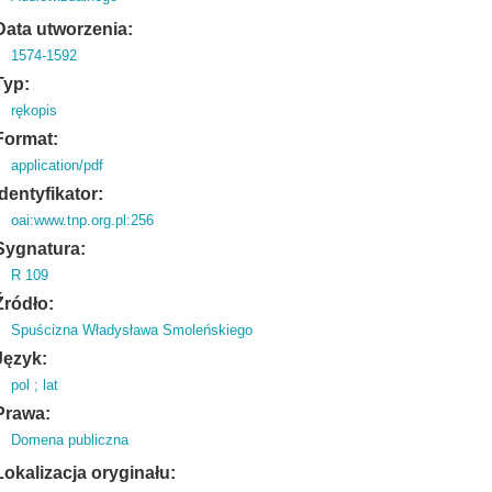
Data utworzenia:
1574-1592
Typ:
rękopis
Format:
application/pdf
Identyfikator:
oai:www.tnp.org.pl:256
Sygnatura:
R 109
Źródło:
Spuścizna Władysława Smoleńskiego
Język:
pol ; lat
Prawa:
Domena publiczna
Lokalizacja oryginału: