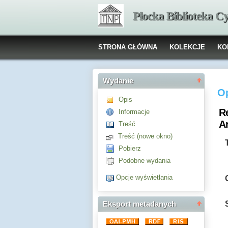
Płocka Biblioteka C
STRONA GŁÓWNA
KOLEKCJE
KO
Wydanie
O
Opis
R
Informacje
A
Treść
Treść (nowe okno)
Pobierz
Podobne wydania
Opcje wyświetlania
Eksport metadanych