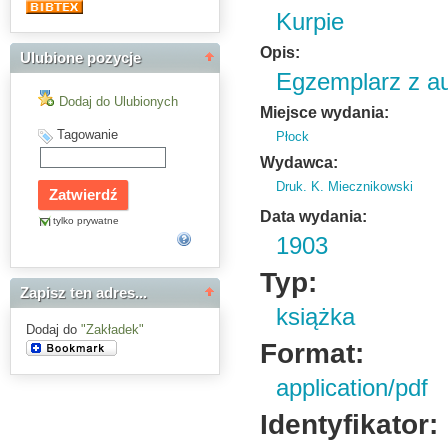
Kurpie
Opis:
Ulubione pozycje
Egzemplarz z a
Dodaj do Ulubionych
Miejsce wydania:
Tagowanie
Płock
Wydawca:
Druk. K. Miecznikowski
Data wydania:
tylko prywatne
1903
Typ:
Zapisz ten adres...
książka
Dodaj do
"Zakładek"
Format:
application/pdf
Identyfikator: