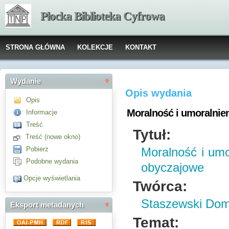
Płocka Biblioteka Cyfrowa
STRONA GŁÓWNA
KOLEKCJE
KONTAKT
Wydanie
Opis wydania
Opis
Moralność i umoralnie
Informacje
Treść
Tytuł:
Treść (nowe okno)
Pobierz
Moralność i umo
Podobne wydania
obyczajowe
Opcje wyświetlania
Twórca:
Staszewski Dom
Eksport metadanych
Temat: