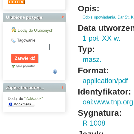
Opis:
Odpis opowiadania.
Dar St.
Kw
Ulubione pozycje
Data utworzen
Dodaj do Ulubionych
1 poł. XX w.
Tagowanie
Typ:
masz.
tylko prywatne
Format:
application/pdf
Zapisz ten adres...
Identyfikator:
Dodaj do
"Zakładek"
oai:www.tnp.org
Sygnatura:
R 1008