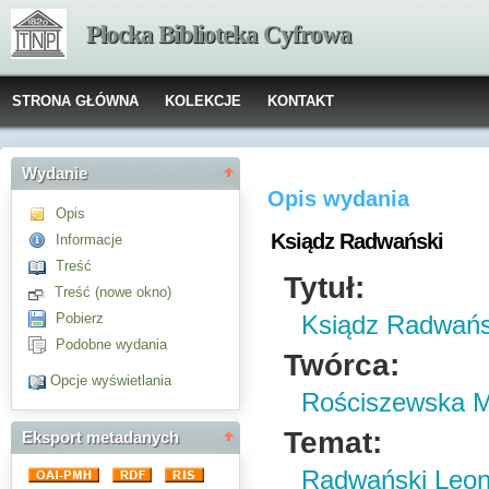
Płocka Biblioteka Cyfrowa
STRONA GŁÓWNA
KOLEKCJE
KONTAKT
Wydanie
Opis wydania
Opis
Ksiądz Radwański
Informacje
Treść
Tytuł:
Treść (nowe okno)
Pobierz
Ksiądz Radwańs
Podobne wydania
Twórca:
Opcje wyświetlania
Rościszewska M
Temat:
Eksport metadanych
Radwański Leon