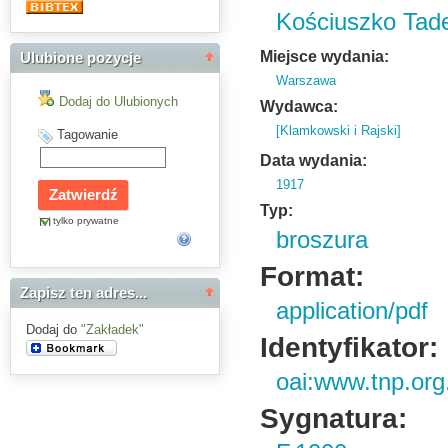
Kościuszko Tad
Miejsce wydania:
Ulubione pozycje
Warszawa
Dodaj do Ulubionych
Wydawca:
[Klamkowski i Rajski]
Tagowanie
Data wydania:
1917
Typ:
tylko prywatne
broszura
Format:
Zapisz ten adres...
application/pdf
Dodaj do
"Zakładek"
Identyfikator:
oai:www.tnp.org
Sygnatura: