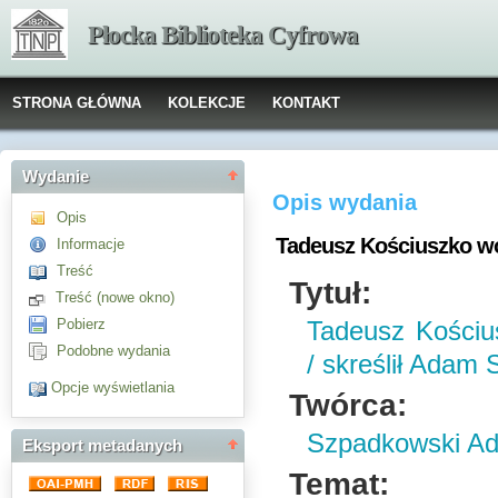
Płocka Biblioteka Cyfrowa
STRONA GŁÓWNA
KOLEKCJE
KONTAKT
Wydanie
Opis wydania
Opis
Tadeusz Kościuszko wó
Informacje
Treść
Tytuł:
Treść (nowe okno)
Pobierz
Tadeusz Kościu
Podobne wydania
/ skreślił Adam
Opcje wyświetlania
Twórca:
Szpadkowski A
Eksport metadanych
Temat: