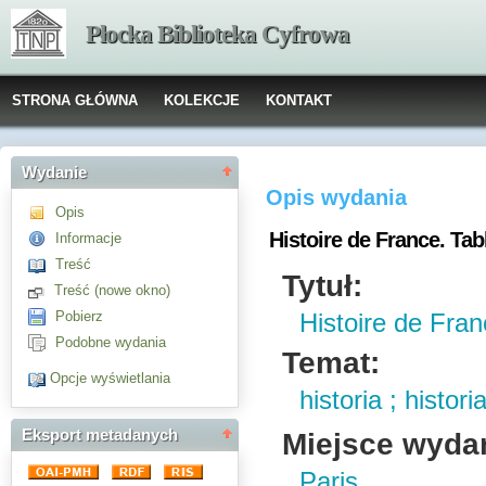
Płocka Biblioteka Cyfrowa
STRONA GŁÓWNA
KOLEKCJE
KONTAKT
Wydanie
Opis wydania
Opis
Histoire de France. Tab
Informacje
Treść
Tytuł:
Treść (nowe okno)
Pobierz
Histoire de Fran
Podobne wydania
Temat:
Opcje wyświetlania
historia ; histori
Miejsce wyda
Eksport metadanych
Paris