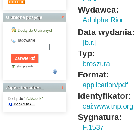
Wydawca:
Ulubione pozycje
Adolphe Rion
Data wydania
Dodaj do Ulubionych
Tagowanie
[b.r.]
Typ:
broszura
tylko prywatne
Format:
application/pdf
Zapisz ten adres...
Identyfikator:
Dodaj do
"Zakładek"
oai:www.tnp.org
Sygnatura:
F.1537