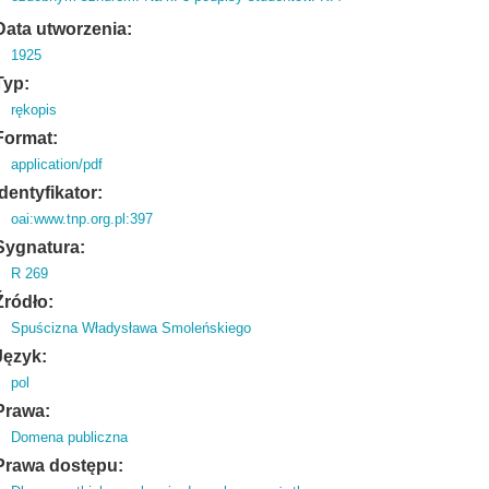
Data utworzenia:
1925
Typ:
rękopis
Format:
application/pdf
Identyfikator:
oai:www.tnp.org.pl:397
Sygnatura:
R 269
Źródło:
Spuścizna Władysława Smoleńskiego
Język:
pol
Prawa:
Domena publiczna
Prawa dostępu: