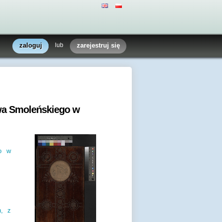
zaloguj
lub
zarejestruj się
wa Smoleńskiego w
go w
,
z