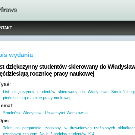
yfrowa
NTAKT
pis wydania
ist dziękczynny studentów skierowany do Władysła
ięćdziesiątą rocznicę pracy naukowej
Tytuł:
List dziękczynny studentów skierowany do Władysława Smoleńskie
pięćdziesiątą rocznicę pracy naukowej
Temat:
Smoleński Władysław ; Uniwersytet Warszawski
Opis:
Tekst na pergaminie,
zdobiony,
w drewnianych rzeźbionych okładkach
ozdobnym sznurem.
Na k.
3 podpisy studentów.
K.
4