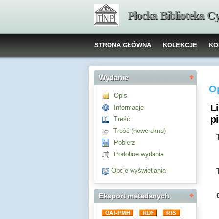
Płocka Biblioteka C
STRONA GŁÓWNA
KOLEKCJE
KO
Wydanie
O
Opis
L
Informacje
p
Treść
Treść (nowe okno)
Pobierz
Podobne wydania
Opcje wyświetlania
Eksport metadanych