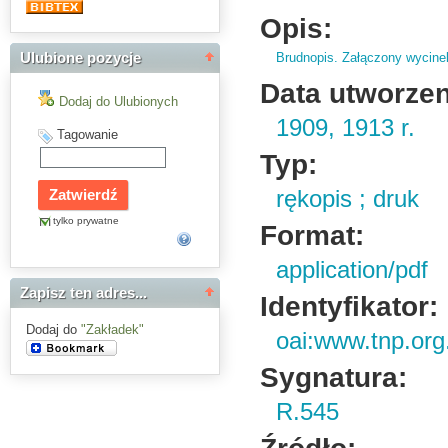
Opis:
Brudnopis.
Załączony wycinek 
Ulubione pozycje
Data utworzen
Dodaj do Ulubionych
1909, 1913 r.
Tagowanie
Typ:
rękopis ; druk
tylko prywatne
Format:
application/pdf
Zapisz ten adres...
Identyfikator:
Dodaj do
"Zakładek"
oai:www.tnp.org
Sygnatura:
R.545