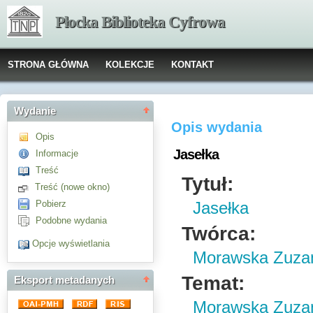
Płocka Biblioteka Cyfrowa
STRONA GŁÓWNA
KOLEKCJE
KONTAKT
Wydanie
Opis wydania
Opis
Jasełka
Informacje
Treść
Tytuł:
Treść (nowe okno)
Pobierz
Jasełka
Podobne wydania
Twórca:
Opcje wyświetlania
Morawska Zuza
Temat:
Eksport metadanych
Morawska Zuzann