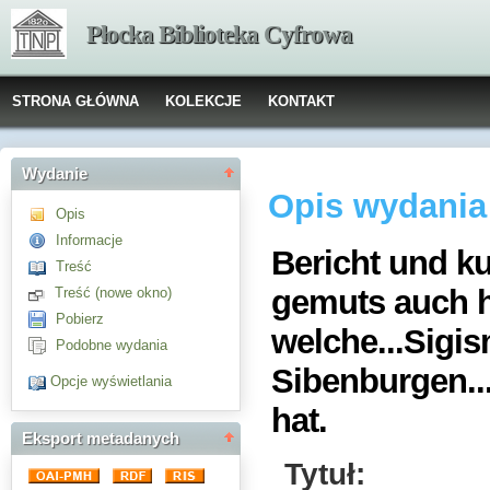
Płocka Biblioteka Cyfrowa
STRONA GŁÓWNA
KOLEKCJE
KONTAKT
Wydanie
Opis wydania
Opis
Informacje
Bericht und k
Treść
gemuts auch h
Treść (nowe okno)
Pobierz
welche...Sigis
Podobne wydania
Sibenburgen..
Opcje wyświetlania
hat.
Eksport metadanych
Tytuł: