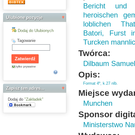
Bericht und 
heroischen ge
Ulubione pozycje
loblichen Tha
Dodaj do Ulubionych
Batori, Furst 
Tagowanie
Turcken mannlic
Twórca:
Dilbaum Samue
tylko prywatne
Opis:
Format 4º,
k.
27 nlb.
Zapisz ten adres...
Miejsce wyda
Dodaj do
"Zakładek"
Munchen
Sponsor digita
Ministerstwo Na