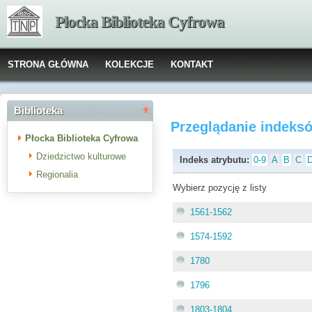
Płocka Biblioteka Cyfrowa
STRONA GŁÓWNA
KOLEKCJE
KONTAKT
Biblioteka
Przeglądanie indeks
Płocka Biblioteka Cyfrowa
Dziedzictwo kulturowe
Indeks atrybutu:
0-9
A
B
C
Regionalia
Wybierz pozycję z listy
1561-1562
1574-1592
1780
1796
1803-1804