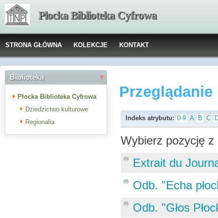
Płocka Biblioteka Cyfrowa
STRONA GŁÓWNA
KOLEKCJE
KONTAKT
Biblioteka
Przeglądanie
Płocka Biblioteka Cyfrowa
Dziedzictwo kulturowe
Indeks atrybutu:
0-9
A
B
C
Regionalia
Wybierz pozycję z 
Extrait du Journ
Odb. "Echa płock
Odb. "Głos Płoc