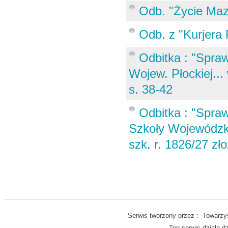
Odb. "Życie Maz
Odb. z "Kurjera 
Odbitka : "Spraw
Wojew. Płockiej..
s. 38-42
Odbitka : "Spra
Szkoły Wojewódzki
szk. r. 1826/27 zł
Serwis tworzony przez : Towarzys
Ten serwis działa 