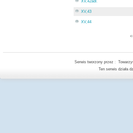
XV,42adl.
XV,43
XV,44
<
Serwis tworzony przez : Towarzys
Ten serwis działa 