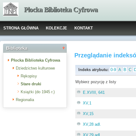
Płocka Biblioteka Cyfrowa
STRONA GŁÓWNA
KOLEKCJE
KONTAKT
Biblioteka
Przeglądanie indeks
Płocka Biblioteka Cyfrowa
Dziedzictwo kulturowe
Indeks atrybutu:
0-9
A
B
C
Rękopisy
Wybierz pozycję z listy
Stare druki
Książki (do 1945 r.)
E.XVIII, 641
Regionalia
XV,1
XV,15
XV,28 adl.
XV,29 adl.