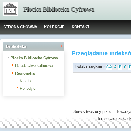
Płocka Biblioteka Cyfrowa
STRONA GŁÓWNA
KOLEKCJE
KONTAKT
Biblioteka
Przeglądanie indeks
Płocka Biblioteka Cyfrowa
Dziedzictwo kulturowe
Indeks atrybutu:
0-9
A
B
C
Regionalia
Książki
Periodyki
Serwis tworzony przez : Towarzys
Ten serwis działa 