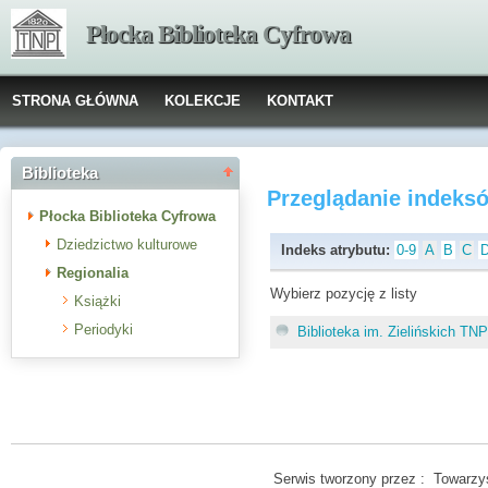
Płocka Biblioteka Cyfrowa
STRONA GŁÓWNA
KOLEKCJE
KONTAKT
Biblioteka
Przeglądanie indeks
Płocka Biblioteka Cyfrowa
Dziedzictwo kulturowe
Indeks atrybutu:
0-9
A
B
C
Regionalia
Wybierz pozycję z listy
Książki
Periodyki
Biblioteka im. Zielińskich TN
Serwis tworzony przez : Towarzys