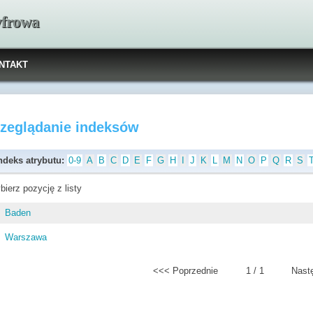
yfrowa
NTAKT
rzeglądanie indeksów
ndeks atrybutu:
0-9
A
B
C
D
E
F
G
H
I
J
K
L
M
N
O
P
Q
R
S
bierz pozycję z listy
Baden
Warszawa
<<< Poprzednie
1 / 1
Nast