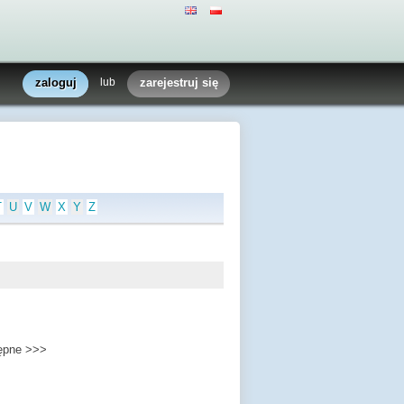
zaloguj
lub
zarejestruj się
T
U
V
W
X
Y
Z
ępne >>>