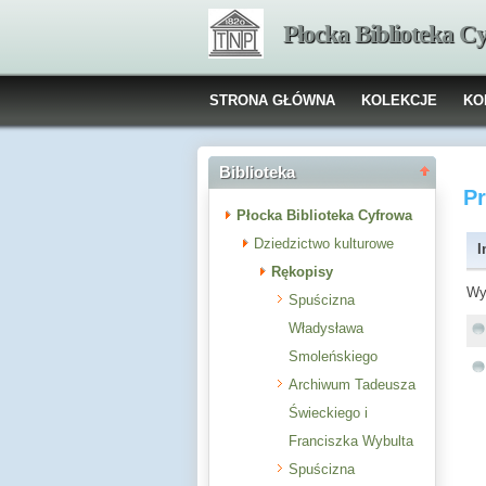
Płocka Biblioteka C
STRONA GŁÓWNA
KOLEKCJE
KO
Biblioteka
P
Płocka Biblioteka Cyfrowa
Dziedzictwo kulturowe
I
Rękopisy
Wy
Spuścizna
Władysława
Smoleńskiego
Archiwum Tadeusza
Świeckiego i
Franciszka Wybulta
Spuścizna