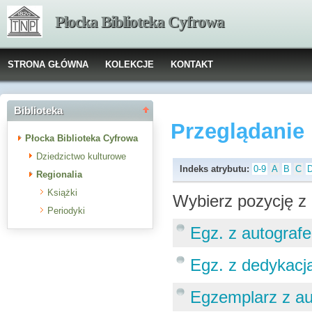
Płocka Biblioteka Cyfrowa
STRONA GŁÓWNA
KOLEKCJE
KONTAKT
Biblioteka
Przeglądanie
Płocka Biblioteka Cyfrowa
Dziedzictwo kulturowe
Indeks atrybutu:
0-9
A
B
C
Regionalia
Książki
Wybierz pozycję z 
Periodyki
Egz. z autograf
Egz. z dedykacj
Egzemplarz z au