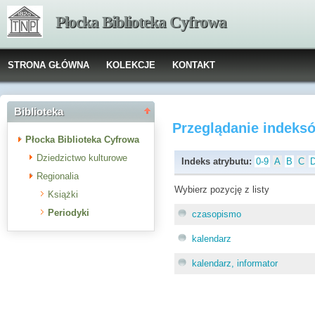
Płocka Biblioteka Cyfrowa
STRONA GŁÓWNA
KOLEKCJE
KONTAKT
Biblioteka
Przeglądanie indeks
Płocka Biblioteka Cyfrowa
Dziedzictwo kulturowe
Indeks atrybutu:
0-9
A
B
C
Regionalia
Wybierz pozycję z listy
Książki
Periodyki
czasopismo
kalendarz
kalendarz, informator