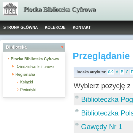
Płocka Biblioteka Cyfrowa
STRONA GŁÓWNA
KOLEKCJE
KONTAKT
Biblioteka
Przeglądanie
Płocka Biblioteka Cyfrowa
Dziedzictwo kulturowe
Indeks atrybutu:
0-9
A
B
C
Regionalia
Książki
Wybierz pozycję z 
Periodyki
Biblioteczka Po
Biblioteczka Po
Gawędy Nr 1