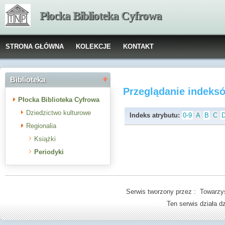
Płocka Biblioteka Cyfrowa
STRONA GŁÓWNA
KOLEKCJE
KONTAKT
Biblioteka
Przeglądanie indeks
Płocka Biblioteka Cyfrowa
Dziedzictwo kulturowe
Indeks atrybutu:
0-9
A
B
C
Regionalia
Książki
Periodyki
Serwis tworzony przez : Towarzys
Ten serwis działa 