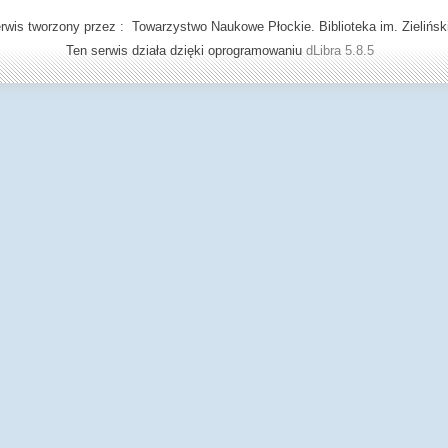
rwis tworzony przez : Towarzystwo Naukowe Płockie. Biblioteka im. Zielińsk
Ten serwis działa dzięki oprogramowaniu
dLibra 5.8.5