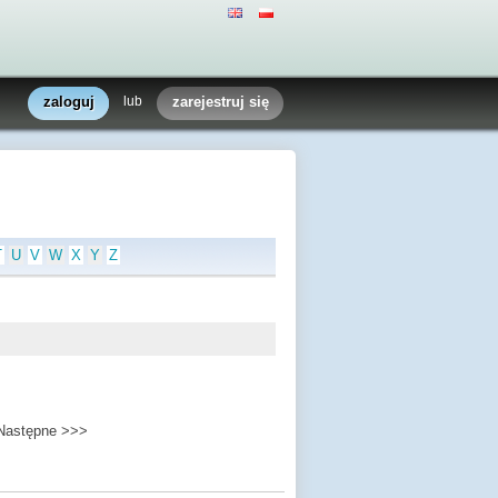
zaloguj
lub
zarejestruj się
T
U
V
W
X
Y
Z
Następne >>>