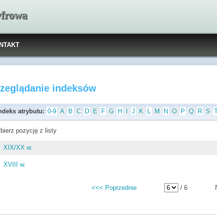
yfrowa
NTAKT
rzeglądanie indeksów
ndeks atrybutu:
0-9
A
B
C
D
E
F
G
H
I
J
K
L
M
N
O
P
Q
R
S
bierz pozycję z listy
XIX/XX w.
XVIII w.
<<< Poprzednie
/ 6