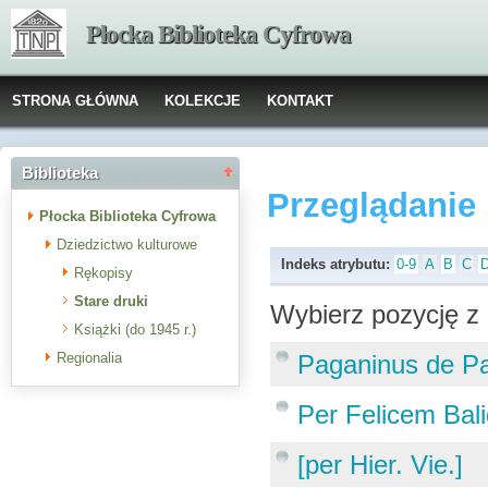
Płocka Biblioteka Cyfrowa
STRONA GŁÓWNA
KOLEKCJE
KONTAKT
Biblioteka
Przeglądanie
Płocka Biblioteka Cyfrowa
Dziedzictwo kulturowe
Indeks atrybutu:
0-9
A
B
C
Rękopisy
Stare druki
Wybierz pozycję z 
Książki (do 1945 r.)
Regionalia
Paganinus de Pa
Per Felicem Bali
[per Hier. Vie.]