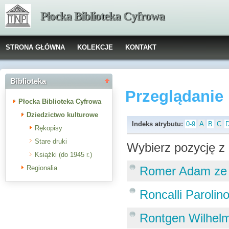
Płocka Biblioteka Cyfrowa
STRONA GŁÓWNA
KOLEKCJE
KONTAKT
Biblioteka
Przeglądanie
Płocka Biblioteka Cyfrowa
Dziedzictwo kulturowe
Indeks atrybutu:
0-9
A
B
C
Rękopisy
Stare druki
Wybierz pozycję z 
Książki (do 1945 r.)
Regionalia
Romer Adam ze
Roncalli Parolin
Rontgen Wilhel