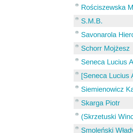
Rościszewska M
S.M.B.
Savonarola Hie
Schorr Mojżesz
Seneca Lucius 
[Seneca Lucius
Siemienowicz Ka
Skarga Piotr
(Skrzetuski Win
Smoleński Wład