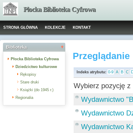
Płocka Biblioteka Cyfrowa
STRONA GŁÓWNA
KOLEKCJE
KONTAKT
Biblioteka
Przeglądanie
Płocka Biblioteka Cyfrowa
Dziedzictwo kulturowe
Indeks atrybutu:
0-9
A
B
C
Rękopisy
Stare druki
Wybierz pozycję z 
Książki (do 1945 r.)
Regionalia
Wydawnictwo "B-
Wydawnictwo Dzi
Wydawnictwo Kas