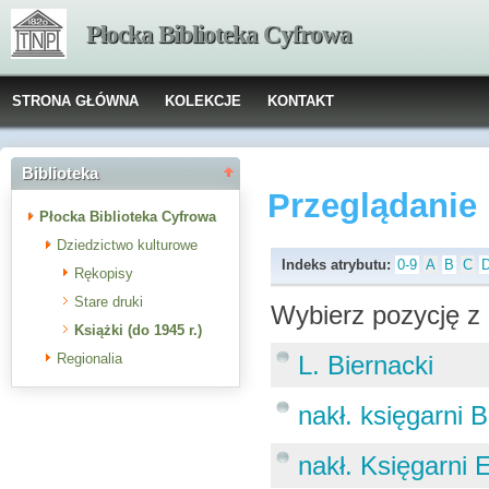
Płocka Biblioteka Cyfrowa
STRONA GŁÓWNA
KOLEKCJE
KONTAKT
Biblioteka
Przeglądanie
Płocka Biblioteka Cyfrowa
Dziedzictwo kulturowe
Indeks atrybutu:
0-9
A
B
C
Rękopisy
Stare druki
Wybierz pozycję z 
Książki (do 1945 r.)
Regionalia
L. Biernacki
nakł. księgarni B
nakł. Księgarni 