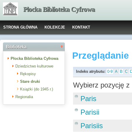
Płocka Biblioteka Cyfrowa
STRONA GŁÓWNA
KOLEKCJE
KONTAKT
Biblioteka
Przeglądanie
Płocka Biblioteka Cyfrowa
Dziedzictwo kulturowe
Indeks atrybutu:
0-9
A
B
C
Rękopisy
Stare druki
Wybierz pozycję z 
Książki (do 1945 r.)
Regionalia
Paris
Parisii
Parisiis