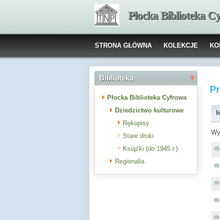
Płocka Biblioteka C
STRONA GŁÓWNA
KOLEKCJE
KO
Biblioteka
P
Płocka Biblioteka Cyfrowa
Dziedzictwo kulturowe
I
Rękopisy
Wy
Stare druki
Książki (do 1945 r.)
Regionalia