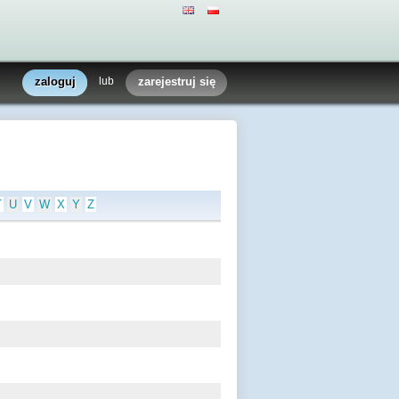
zaloguj
lub
zarejestruj się
T
U
V
W
X
Y
Z