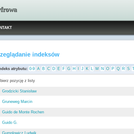
yfrowa
NTAKT
rzeglądanie indeksów
ndeks atrybutu:
0-9
A
B
C
D
E
F
G
H
I
J
K
L
M
N
O
P
Q
R
S
bierz pozycję z listy
Grodzicki Stanisław
Gruneweg Marcin
Guido de Monte Rochen
Guido G.
Gumplowicz Ludwik