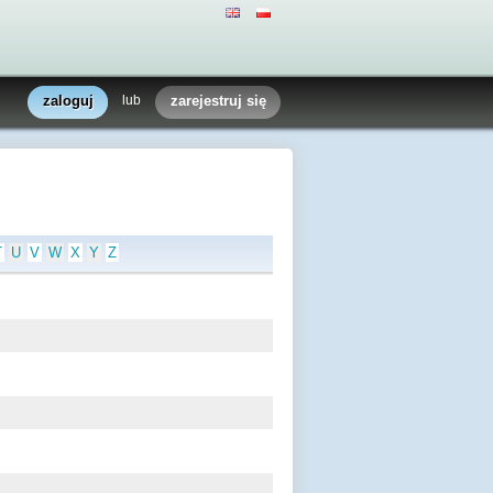
zaloguj
lub
zarejestruj się
T
U
V
W
X
Y
Z