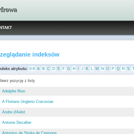
yfrowa
NTAKT
rzeglądanie indeksów
ndeks atrybutu:
0-9
A
B
C
D
E
F
G
H
I
J
K
L
M
N
O
P
Q
R
S
bierz pozycję z listy
Adolphe Rion
A Floriano Unglerio Cracoviae
Andre d'Aelst
Antoine Dezallier
Antonius de Strata de Cremona