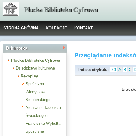
Płocka Biblioteka Cyfrowa
STRONA GŁÓWNA
KOLEKCJE
KONTAKT
Biblioteka
Przeglądanie indeks
Płocka Biblioteka Cyfrowa
Dziedzictwo kulturowe
Indeks atrybutu:
0-9
A
B
C
Rękopisy
Spuścizna
Brak słó
Władysława
Smoleńskiego
Archiwum Tadeusza
Świeckiego i
Franciszka Wybulta
Spuścizna