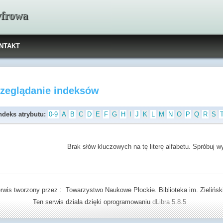
yfrowa
NTAKT
rzeglądanie indeksów
ndeks atrybutu:
0-9
A
B
C
D
E
F
G
H
I
J
K
L
M
N
O
P
Q
R
S
Brak słów kluczowych na tę literę alfabetu. Spróbuj wyb
rwis tworzony przez : Towarzystwo Naukowe Płockie. Biblioteka im. Zielińsk
Ten serwis działa dzięki oprogramowaniu
dLibra 5.8.5