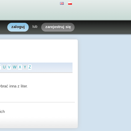
zaloguj
lub
zarejestruj się
T
U
V
W
X
Y
Z
rać inna z liter.
ich