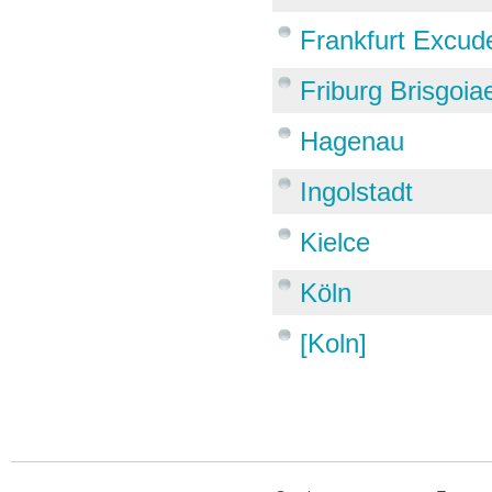
Frankfurt Excud
Friburg Brisgoia
Hagenau
Ingolstadt
Kielce
Köln
[Koln]