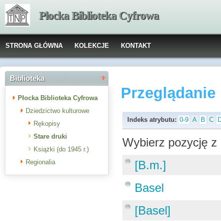
Płocka Biblioteka Cyfrowa
STRONA GŁÓWNA
KOLEKCJE
KONTAKT
Biblioteka
Przeglądanie
Płocka Biblioteka Cyfrowa
Dziedzictwo kulturowe
Indeks atrybutu:
0-9
A
B
C
Rękopisy
Stare druki
Wybierz pozycję z 
Książki (do 1945 r.)
Regionalia
[B.m.]
Basel
[Basel]