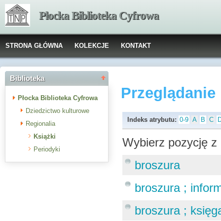
Płocka Biblioteka Cyfrowa
STRONA GŁÓWNA
KOLEKCJE
KONTAKT
Biblioteka
Przeglądanie
Płocka Biblioteka Cyfrowa
Dziedzictwo kulturowe
Indeks atrybutu:
0-9
A
B
C
Regionalia
Książki
Wybierz pozycję z 
Periodyki
broszura
broszura ; infor
broszura ; księg