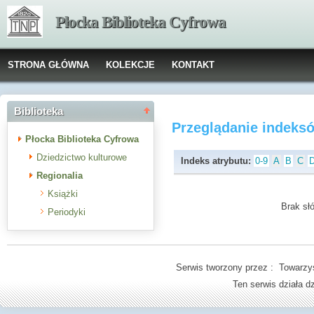
Płocka Biblioteka Cyfrowa
STRONA GŁÓWNA
KOLEKCJE
KONTAKT
Biblioteka
Przeglądanie indeks
Płocka Biblioteka Cyfrowa
Dziedzictwo kulturowe
Indeks atrybutu:
0-9
A
B
C
Regionalia
Książki
Brak słó
Periodyki
Serwis tworzony przez : Towarzys
Ten serwis działa 