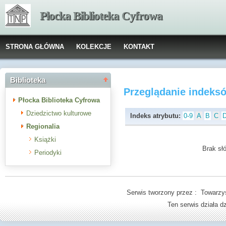
Płocka Biblioteka Cyfrowa
STRONA GŁÓWNA
KOLEKCJE
KONTAKT
Biblioteka
Przeglądanie indeks
Płocka Biblioteka Cyfrowa
Dziedzictwo kulturowe
Indeks atrybutu:
0-9
A
B
C
Regionalia
Książki
Brak słó
Periodyki
Serwis tworzony przez : Towarzys
Ten serwis działa 