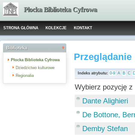
Płocka Biblioteka Cyfrowa
STRONA GŁÓWNA
KOLEKCJE
KONTAKT
Biblioteka
Przeglądanie
Płocka Biblioteka Cyfrowa
Dziedzictwo kulturowe
Indeks atrybutu:
0-9
A
B
C
Regionalia
Wybierz pozycję z 
Dante Alighieri
De Bottone, Ber
Demby Stefan