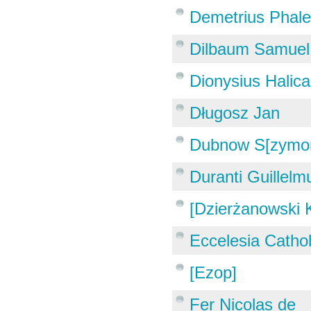
Demetrius Phale
Dilbaum Samuel
Dionysius Halic
Długosz Jan
Dubnow S[zymo
Duranti Guillelm
[Dzierżanowski 
Eccelesia Catho
[Ezop]
Fer Nicolas de