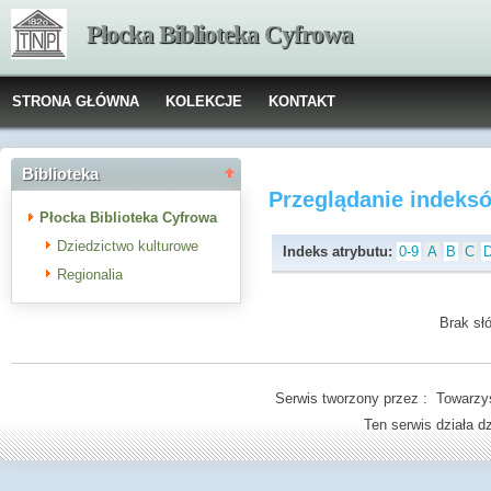
Płocka Biblioteka Cyfrowa
STRONA GŁÓWNA
KOLEKCJE
KONTAKT
Biblioteka
Przeglądanie indeks
Płocka Biblioteka Cyfrowa
Dziedzictwo kulturowe
Indeks atrybutu:
0-9
A
B
C
Regionalia
Brak słó
Serwis tworzony przez : Towarzys
Ten serwis działa 