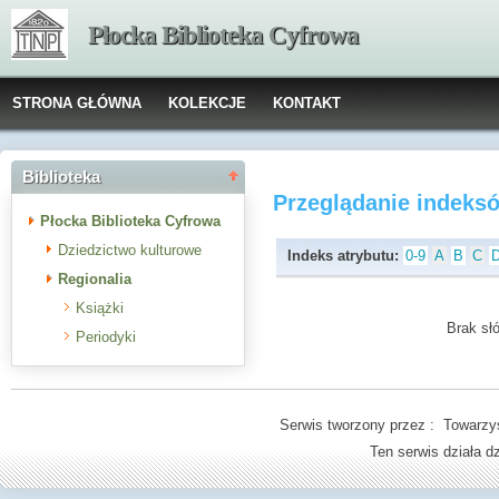
Płocka Biblioteka Cyfrowa
STRONA GŁÓWNA
KOLEKCJE
KONTAKT
Biblioteka
Przeglądanie indeks
Płocka Biblioteka Cyfrowa
Dziedzictwo kulturowe
Indeks atrybutu:
0-9
A
B
C
Regionalia
Książki
Brak słó
Periodyki
Serwis tworzony przez : Towarzys
Ten serwis działa 