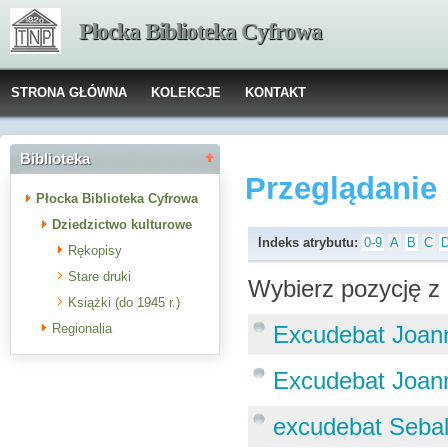
Płocka Biblioteka Cyfrowa
STRONA GŁÓWNA
KOLEKCJE
KONTAKT
Biblioteka
Przeglądanie
Płocka Biblioteka Cyfrowa
Dziedzictwo kulturowe
Indeks atrybutu:
0-9
A
B
C
Rękopisy
Stare druki
Wybierz pozycję z 
Książki (do 1945 r.)
Regionalia
Excudebat Joann
Excudebat Joann
excudebat Sebal