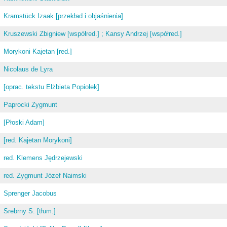
Kramstück Izaak [przekład i objaśnienia]
Kruszewski Zbigniew [współred.] ; Kansy Andrzej [współred.]
Morykoni Kajetan [red.]
Nicolaus de Lyra
[oprac. tekstu Elżbieta Popiołek]
Paprocki Zygmunt
[Płoski Adam]
[red. Kajetan Morykoni]
red. Klemens Jędrzejewski
red. Zygmunt Józef Naimski
Sprenger Jacobus
Srebrny S. [tłum.]