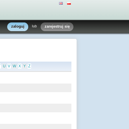
zaloguj
lub
zarejestruj się
T
U
V
W
X
Y
Z