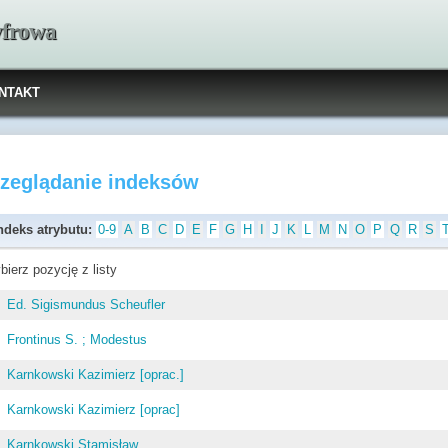
yfrowa
NTAKT
rzeglądanie indeksów
ndeks atrybutu:
0-9
A
B
C
D
E
F
G
H
I
J
K
L
M
N
O
P
Q
R
S
bierz pozycję z listy
Ed. Sigismundus Scheufler
Frontinus S. ; Modestus
Karnkowski Kazimierz [oprac.]
Karnkowski Kazimierz [oprac]
Karnkowski Stamisław