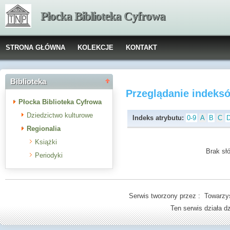
Płocka Biblioteka Cyfrowa
STRONA GŁÓWNA
KOLEKCJE
KONTAKT
Biblioteka
Przeglądanie indeks
Płocka Biblioteka Cyfrowa
Dziedzictwo kulturowe
Indeks atrybutu:
0-9
A
B
C
Regionalia
Książki
Brak słó
Periodyki
Serwis tworzony przez : Towarzys
Ten serwis działa 