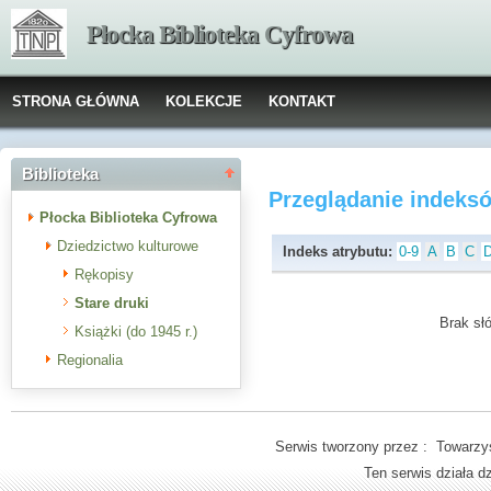
Płocka Biblioteka Cyfrowa
STRONA GŁÓWNA
KOLEKCJE
KONTAKT
Biblioteka
Przeglądanie indeks
Płocka Biblioteka Cyfrowa
Dziedzictwo kulturowe
Indeks atrybutu:
0-9
A
B
C
Rękopisy
Stare druki
Brak słó
Książki (do 1945 r.)
Regionalia
Serwis tworzony przez : Towarzys
Ten serwis działa 