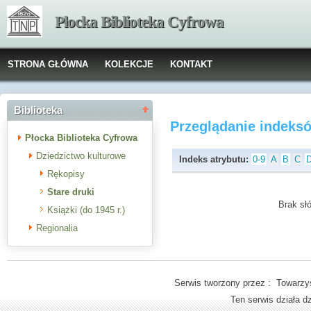
Płocka Biblioteka Cyfrowa
STRONA GŁÓWNA
KOLEKCJE
KONTAKT
Biblioteka
Przeglądanie indeks
Płocka Biblioteka Cyfrowa
Dziedzictwo kulturowe
Indeks atrybutu:
0-9
A
B
C
Rękopisy
Stare druki
Brak słó
Książki (do 1945 r.)
Regionalia
Serwis tworzony przez : Towarzys
Ten serwis działa 