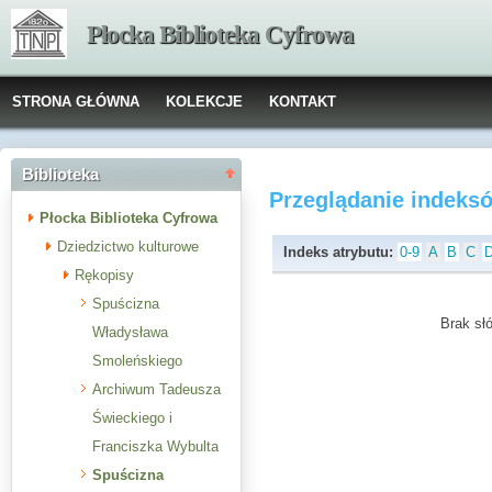
Płocka Biblioteka Cyfrowa
STRONA GŁÓWNA
KOLEKCJE
KONTAKT
Biblioteka
Przeglądanie indeks
Płocka Biblioteka Cyfrowa
Dziedzictwo kulturowe
Indeks atrybutu:
0-9
A
B
C
Rękopisy
Spuścizna
Brak słó
Władysława
Smoleńskiego
Archiwum Tadeusza
Świeckiego i
Franciszka Wybulta
Spuścizna