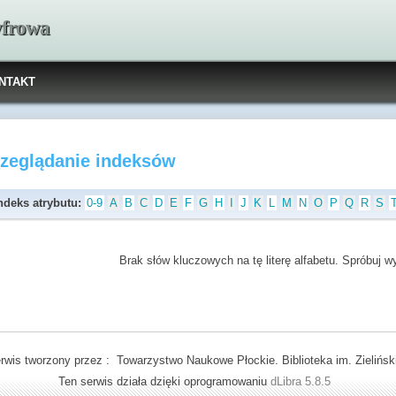
yfrowa
NTAKT
rzeglądanie indeksów
ndeks atrybutu:
0-9
A
B
C
D
E
F
G
H
I
J
K
L
M
N
O
P
Q
R
S
Brak słów kluczowych na tę literę alfabetu. Spróbuj wyb
rwis tworzony przez : Towarzystwo Naukowe Płockie. Biblioteka im. Zielińsk
Ten serwis działa dzięki oprogramowaniu
dLibra 5.8.5