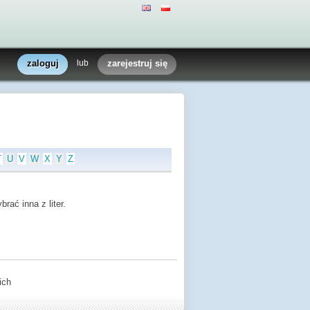
zaloguj
lub
zarejestruj się
T
U
V
W
X
Y
Z
rać inna z liter.
ich