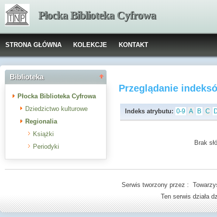
Płocka Biblioteka Cyfrowa
STRONA GŁÓWNA
KOLEKCJE
KONTAKT
Biblioteka
Przeglądanie indeks
Płocka Biblioteka Cyfrowa
Dziedzictwo kulturowe
Indeks atrybutu:
0-9
A
B
C
Regionalia
Książki
Brak słó
Periodyki
Serwis tworzony przez : Towarzys
Ten serwis działa 