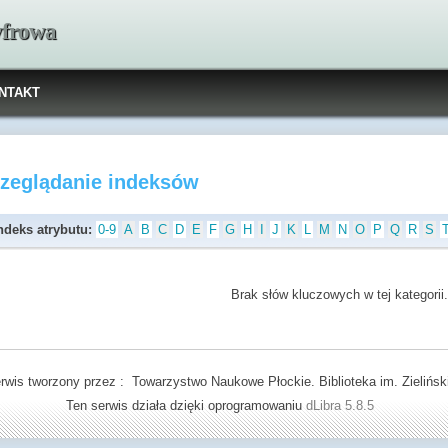
yfrowa
NTAKT
rzeglądanie indeksów
ndeks atrybutu:
0-9
A
B
C
D
E
F
G
H
I
J
K
L
M
N
O
P
Q
R
S
Brak słów kluczowych w tej kategorii.
rwis tworzony przez : Towarzystwo Naukowe Płockie. Biblioteka im. Zielińsk
Ten serwis działa dzięki oprogramowaniu
dLibra 5.8.5