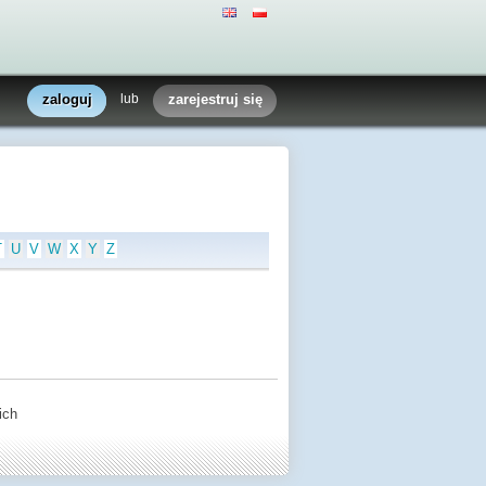
zaloguj
lub
zarejestruj się
T
U
V
W
X
Y
Z
ich