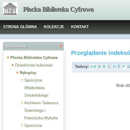
Płocka Biblioteka Cyfrowa
STRONA GŁÓWNA
KOLEKCJE
KONTAKT
Biblioteka
Przeglądanie indeks
Płocka Biblioteka Cyfrowa
Dziedzictwo kulturowe
Twórcy:
0-9
A
B
C
D
E
F
Rękopisy
Spuścizna
Brak słó
Władysława
Smoleńskiego
Archiwum Tadeusza
Świeckiego i
Franciszka Wybulta
Spuścizna