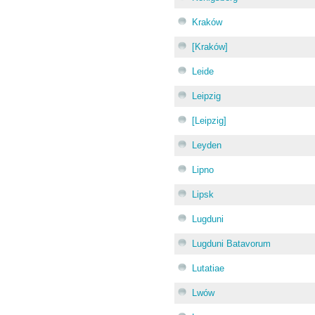
Kraków
[Kraków]
Leide
Leipzig
[Leipzig]
Leyden
Lipno
Lipsk
Lugduni
Lugduni Batavorum
Lutatiae
Lwów