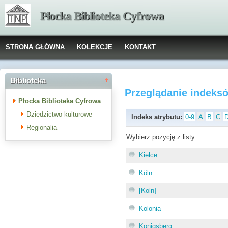
Płocka Biblioteka Cyfrowa
STRONA GŁÓWNA
KOLEKCJE
KONTAKT
Biblioteka
Przeglądanie indeks
Płocka Biblioteka Cyfrowa
Dziedzictwo kulturowe
Indeks atrybutu:
0-9
A
B
C
Regionalia
Wybierz pozycję z listy
Kielce
Köln
[Koln]
Kolonia
Konigsberg